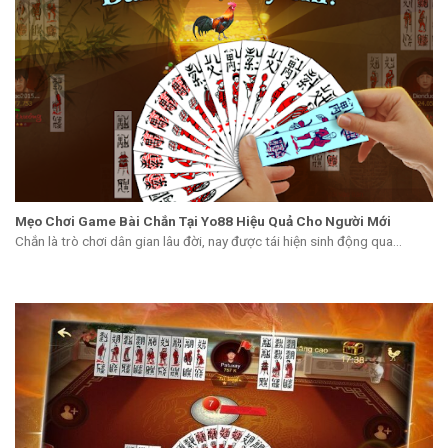
Mẹo Chơi Game Bài Chắn Tại Yo88 Hiệu Quả Cho Người Mới
Chắn là trò chơi dân gian lâu đời, nay được tái hiện sinh động qua...