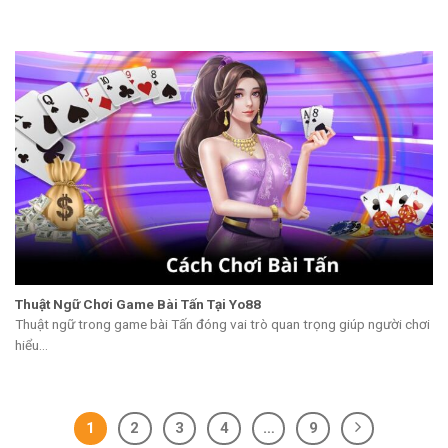
Thuật Ngữ Chơi Game Bài Tấn Tại Yo88
Thuật ngữ trong game bài Tấn đóng vai trò quan trọng giúp người chơi
hiểu...
1
2
3
4
…
9