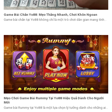
Game Bài Chắn Yo88: Mẹo Thắng Nhanh, Chơi Khôn Ngoan
Game bài chắn tại Yo88 không chỉ là một trò chơi dân gian mang tính...
Mẹo Chơi Game Bài Rummy Tại Yo88 Hiệu Quả Dành Cho Người
Mới
Game bài Rummy tại Yo88 là một lựa chọn lý tưởng dành cho những ai...