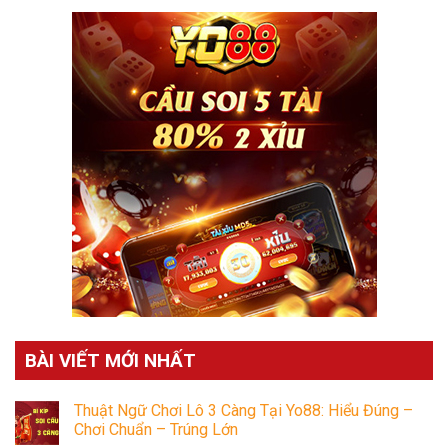
BÀI VIẾT MỚI NHẤT
Thuật Ngữ Chơi Lô 3 Càng Tại Yo88: Hiểu Đúng –
Chơi Chuẩn – Trúng Lớn