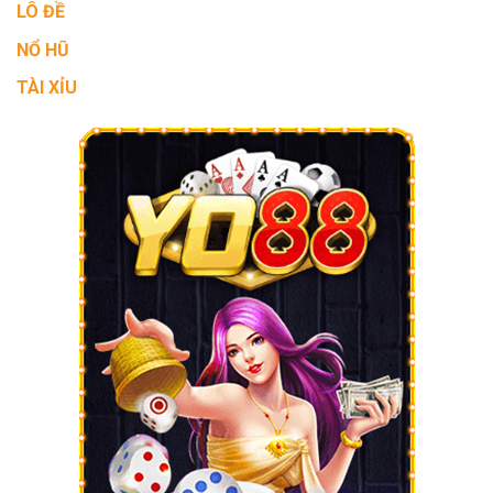
LÔ ĐỀ
NỔ HŨ
TÀI XỈU