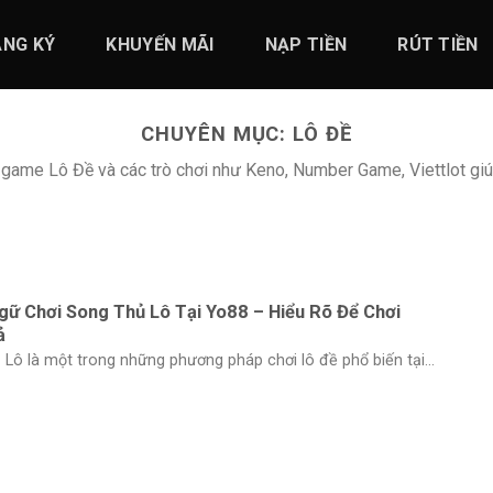
ĂNG KÝ
KHUYẾN MÃI
NẠP TIỀN
RÚT TIỀN
CHUYÊN MỤC:
LÔ ĐỀ
i game Lô Đề và các trò chơi như Keno, Number Game, Viettlot g
gữ Chơi Song Thủ Lô Tại Yo88 – Hiểu Rõ Để Chơi
ả
Lô là một trong những phương pháp chơi lô đề phổ biến tại...