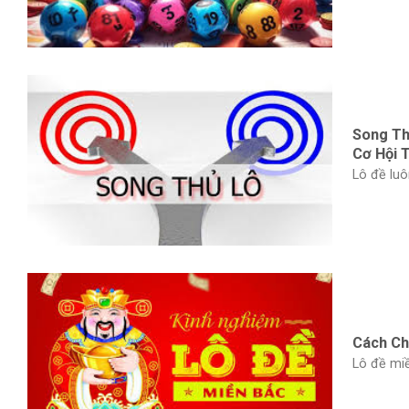
Song Th
Cơ Hội 
Lô đề luôn
Cách Ch
Lô đề miền