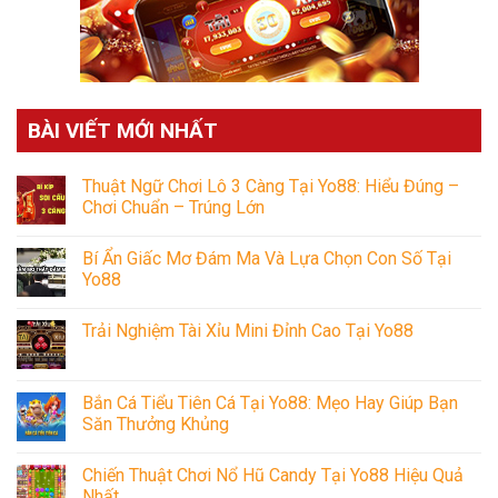
BÀI VIẾT MỚI NHẤT
Thuật Ngữ Chơi Lô 3 Càng Tại Yo88: Hiểu Đúng –
Chơi Chuẩn – Trúng Lớn
Bí Ẩn Giấc Mơ Đám Ma Và Lựa Chọn Con Số Tại
Yo88
Trải Nghiệm Tài Xỉu Mini Đỉnh Cao Tại Yo88
Bắn Cá Tiểu Tiên Cá Tại Yo88: Mẹo Hay Giúp Bạn
Săn Thưởng Khủng
Chiến Thuật Chơi Nổ Hũ Candy Tại Yo88 Hiệu Quả
Nhất