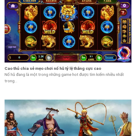
Cao thủ chia sẻ mẹo chơi nổ hũ tỷ lệ thắng cực cao
Nổ hũ đang là một trong những game hot được tìm kiếm nhiều nhất
trong...