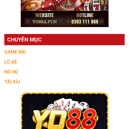
CHUYÊN MỤC
GAME BÀI
LÔ ĐỀ
NỔ HŨ
TÀI XỈU