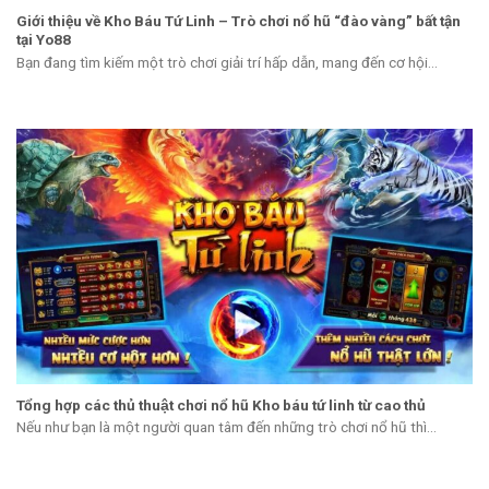
Giới thiệu về Kho Báu Tứ Linh – Trò chơi nổ hũ “đào vàng” bất tận
tại Yo88
Bạn đang tìm kiếm một trò chơi giải trí hấp dẫn, mang đến cơ hội...
Tổng hợp các thủ thuật chơi nổ hũ Kho báu tứ linh từ cao thủ
Nếu như bạn là một người quan tâm đến những trò chơi nổ hũ thì...