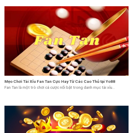
Mẹo Chơi Tài Xỉu Fan Tan Cực Hay Từ Các Cao Thủ tại Yo88
Fan Tan là một trò chơi cá cược nổi bật trong danh mục tài xỉu...