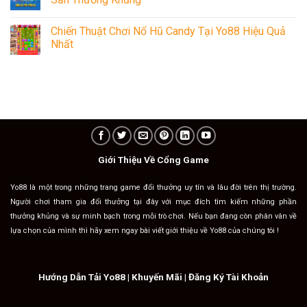
Chiến Thuật Chơi Nổ Hũ Candy Tại Yo88 Hiệu Quả
Nhất
Giới Thiệu Về Cổng Game
Yo88 là một trong những trang game đổi thưởng uy tín và lâu đời trên thị trường.
Người chơi tham gia đổi thưởng tại đây với mục đích tìm kiếm những phần
thưởng khủng và sự minh bạch trong mỗi trò chơi. Nếu bạn đang còn phân vân về
lựa chọn của mình thì hãy xem ngay bài viết giới thiệu về Yo88 của chúng tôi !
Hướng Dẫn Tải Yo88
|
Khuyến Mãi
|
Đăng Ký Tài Khoản