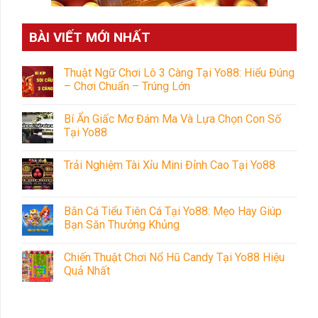
BÀI VIẾT MỚI NHẤT
Thuật Ngữ Chơi Lô 3 Càng Tại Yo88: Hiểu Đúng
– Chơi Chuẩn – Trúng Lớn
Bí Ẩn Giấc Mơ Đám Ma Và Lựa Chọn Con Số
Tại Yo88
Trải Nghiệm Tài Xỉu Mini Đỉnh Cao Tại Yo88
Bắn Cá Tiểu Tiên Cá Tại Yo88: Mẹo Hay Giúp
Bạn Săn Thưởng Khủng
Chiến Thuật Chơi Nổ Hũ Candy Tại Yo88 Hiệu
Quả Nhất