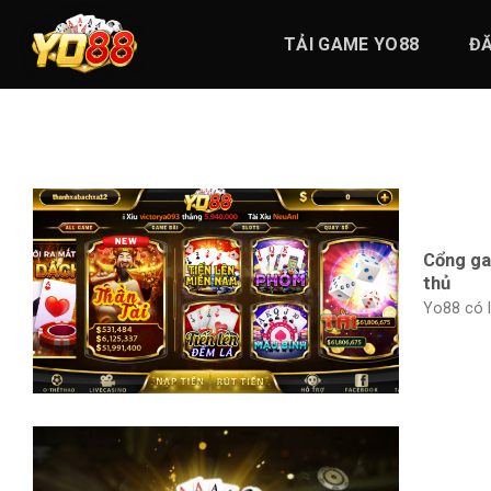
Bỏ
qua
TẢI GAME YO88
Đ
nội
dung
Cổng ga
thủ
Yo88 có l