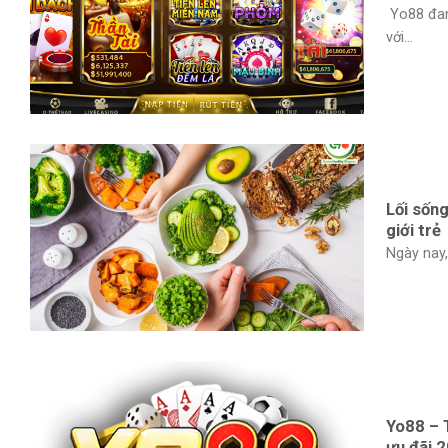
Yo88 đang
với...
Lối sốn
giới trẻ
Ngày nay,
Yo88 – 
ưu đãi 