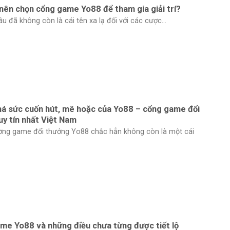
 nên chọn cổng game Yo88 để tham gia giải trí?
âu đã không còn là cái tên xa lạ đối với các cược...
á sức cuốn hút, mê hoặc của Yo88 – cổng game đổi
uy tín nhất Việt Nam
ờng game đổi thưởng Yo88 chắc hẳn không còn là một cái
me Yo88 và những điều chưa từng được tiết lộ