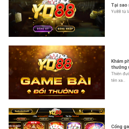
Tại sao
Yo88 từ l
Khám ph
thưởng 
Thiên đư
tên xa...
Cổng ga