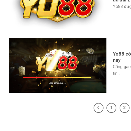
Yo88 được
Yo88 có 
nay
Cổng game
tín...
1
2