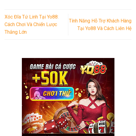
Xóc Đĩa Tứ Linh Tại Yo88:
Tính Năng Hỗ Trợ Khách Hàng
Cách Chơi Và Chiến Lược
Tại Yo88 Và Cách Liên Hệ
Thắng Lớn