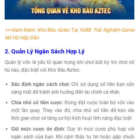
>>>Xem thêm: Kho Báu Aztec Tại Yo88: Trải Nghiệm Game
Nổ Hũ Hấp Dẫn
2. Quản Lý Ngân Sách Hợp Lý
Quản lý vốn là yếu tố quan trọng khi chơi bất kỳ trò chơi nổ
hũ nào, đặc biệt với Kho Báu Aztec.
Xác định ngân sách chơi:
Chỉ sử dụng số tiền bạn sẵn
sàng mất để tránh ảnh hưởng đến tài chính cá nhân.
Chia nhỏ số tiền cược:
Đừng đặt cược toàn bộ vốn vào
một lần quay. Thay vào đó, chia nhỏ số tiền để kéo dài
thời gian chơi và tăng cơ hội kích hoạt tính năng đặc biệt.
Giữ mức cược ổn định:
Duy trì mức cược phù hợp với
ngân sách của bạn. Khi cảm thấy tự tin hoặc gặp chuỗi