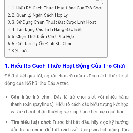
1. Hiểu Rõ Cách Thức Hoạt Động Của Trò Chơi
2. Quản Lý Ngân Sách Hợp Lý
3. Sử Dụng Chiến Thuật Đặt Cược Linh Hoạt
4. Tận Dụng Các Tính Năng Đặc Biệt
5. Chọn Thời Điểm Chơi Phù Hợp
6. Giữ Tâm Lý Ổn Định Khi Chơi
Kết Luận
1. Hiểu Rõ Cách Thức Hoạt Động Của Trò Chơi
Để đạt kết quả tốt, người chơi cần nắm vững cách thức hoạt
động của Nổ hũ Kho Báu Aztec.
Cấu trúc trò chơi:
Đây là trò chơi slot với nhiều hàng
thanh toán (paylines). Hiểu rõ cách các biểu tượng kết hợp
và kích hoạt phần thưởng sẽ giúp bạn chơi hiệu quả hơn.
Tìm hiểu luật chơi:
Trước khi bắt đầu, hãy đọc kỹ hướng
dẫn trong game để biết cách sử dụng các tính năng đặc