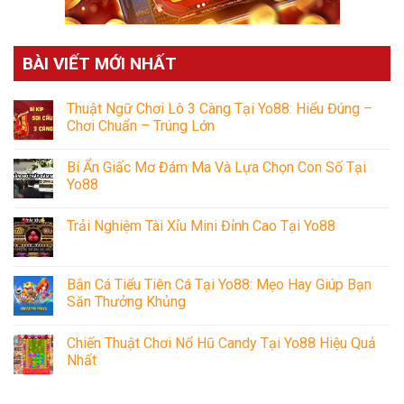
BÀI VIẾT MỚI NHẤT
Thuật Ngữ Chơi Lô 3 Càng Tại Yo88: Hiểu Đúng –
Chơi Chuẩn – Trúng Lớn
Bí Ẩn Giấc Mơ Đám Ma Và Lựa Chọn Con Số Tại
Yo88
Trải Nghiệm Tài Xỉu Mini Đỉnh Cao Tại Yo88
Bắn Cá Tiểu Tiên Cá Tại Yo88: Mẹo Hay Giúp Bạn
Săn Thưởng Khủng
Chiến Thuật Chơi Nổ Hũ Candy Tại Yo88 Hiệu Quả
Nhất