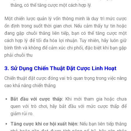
thắng, có thể tăng cược một cách hợp lý.
Một chiến lược quản lý vốn thông minh là duy trì mức cược
ổn định trong suốt thời gian chơi. Nếu cảm thấy tự tin hoặc
đang gặp chuỗi thắng liên tiếp, bạn có thể tăng cược một
cách hợp lý để tối đa hóa lợi nhuận. Tuy nhiên, hãy luôn giữ
bình tĩnh và không để cảm xúc chi phối, đặc biệt khi bạn gặp
phải chuỗi thu
3. Sử Dụng Chiến Thuật Đặt Cược Linh Hoạt
Chiến thuật đặt cược đóng vai trò quan trọng trong việc nâng
cao khả năng chiến thắng.
Bắt đầu với cược thấp:
Khi mới tham gia hoặc chưa
quen với trò chơi, hãy bắt đầu với mức cược thấp để
giảm rủi ro.
Tăng cược khi cơ hội xuất hiện:
Nếu bạn liên tiếp thắng