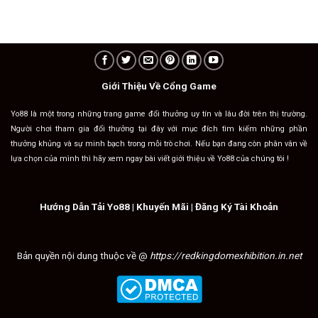
Giới Thiệu Về Cổng Game
Yo88 là một trong những trang game đổi thưởng uy tín và lâu đời trên thị trường.
Người chơi tham gia đổi thưởng tại đây với mục đích tìm kiếm những phần
thưởng khủng và sự minh bạch trong mỗi trò chơi. Nếu bạn đang còn phân vân về
lựa chọn của mình thì hãy xem ngay bài viết giới thiệu về Yo88 của chúng tôi !
Hướng Dẫn Tải Yo88
|
Khuyến Mãi
|
Đăng Ký Tài Khoản
Bản quyền nội dung thuộc về @
https://redkingdomexhibition.in.net