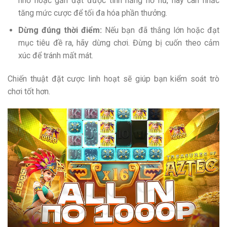
nhỏ hoặc gần đạt được tính năng nổ hũ, hãy cân nhắc
tăng mức cược để tối đa hóa phần thưởng.
Dừng đúng thời điểm:
Nếu bạn đã thắng lớn hoặc đạt
mục tiêu đề ra, hãy dừng chơi. Đừng bị cuốn theo cảm
xúc để tránh mất mát.
Chiến thuật đặt cược linh hoạt sẽ giúp bạn kiểm soát trò
chơi tốt hơn.