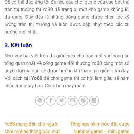
Để có thể đáp ứng tối đa nhu cầu chơi game của các bet thủ
trên thị trường thì Yo88 đã trang bị một kho game khổng lồ,
đa dạng. Đây đều là những dòng game được chọn lọc kỹ
lưỡng trên thị trường và luôn được cập nhật theo các xu
hướng mới nhất.
3. Kết luận
Như vậy bài viết trên đã giới thiệu cho bạn một vài thông tin
tổng quan nhất về cổng game đổi thưởng Yo88 cùng một số
quyền lợi mà bạn sẽ được hưởng khi tham gia giải trí tại đây.
Với cách
tải Yo88
để chơi game thì cơ hội làm giàu sẽ nằm
chắc trong tay bạn. Chúc bạn may mắn!
Yo88 mang đến cho người
Tổng hợp hình thức đặt cược
chơi một hệ thống bảo mật
Number game – mini game