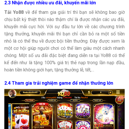
2.3 Nhận được nhiều ưu đãi, khuyến mãi lớn
Tải Yo88
về để tham gia giải trí thì bạn sẽ không bao giờ
chịu bất kỳ thiệt thòi nào thậm chí là được nhận các ưu đãi,
khuyến mãi cực hời. Với sự đầu tư lớn về các chương trình
tặng thưởng, khuyến mãi thì bạn chỉ cần bỏ ra một số tiền
nhỏ là có thể thu về được bội tiền thưởng. Đây được xem là
một cơ hội giúp người chơi có thể làm giàu một cách nhanh
chóng. Một số ưu đãi đặc biệt đang diễn ra tại Yo88 có thể
kể đến như là tặng 100% giá trị thẻ nạp trong lần nạp đầu,
hoàn tiền không giới hạn, tặng thưởng lễ, tết,…
2.4 Tham gia trải nghiệm game để nhận thưởng lớn