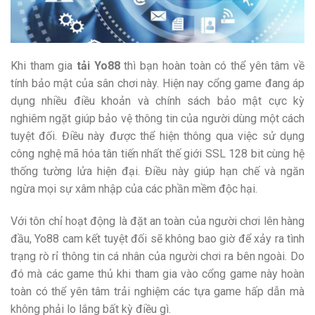
Khi tham gia
tải Yo88
thì bạn hoàn toàn có thể yên tâm về
tính bảo mật của sân chơi này. Hiện nay cổng game đang áp
dụng nhiều điều khoản và chính sách bảo mật cực kỳ
nghiêm ngặt giúp bảo vệ thông tin của người dùng một cách
tuyệt đối. Điều này được thể hiện thông qua việc sử dụng
công nghệ mã hóa tân tiến nhất thế giới SSL 128 bit cùng hệ
thống tường lửa hiện đại. Điều này giúp hạn chế và ngăn
ngừa mọi sự xâm nhập của các phần mềm độc hại.
Với tôn chỉ hoạt động là đặt an toàn của người chơi lên hàng
đầu, Yo88 cam kết tuyệt đối sẽ không bao giờ để xảy ra tình
trạng rò rỉ thông tin cá nhân của người chơi ra bên ngoài. Do
đó mà các game thủ khi tham gia vào cổng game này hoàn
toàn có thể yên tâm trải nghiệm các tựa game hấp dẫn mà
không phải lo lắng bất kỳ điều gì.