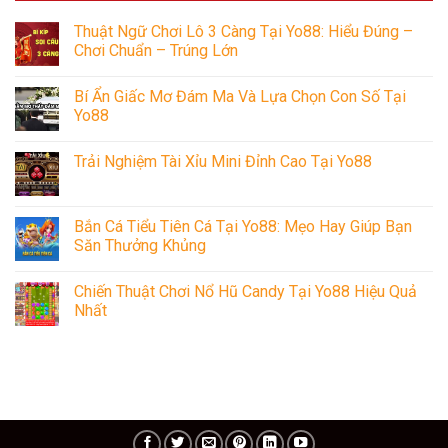
Thuật Ngữ Chơi Lô 3 Càng Tại Yo88: Hiểu Đúng –
Chơi Chuẩn – Trúng Lớn
Bí Ẩn Giấc Mơ Đám Ma Và Lựa Chọn Con Số Tại
Yo88
Trải Nghiệm Tài Xỉu Mini Đỉnh Cao Tại Yo88
Bắn Cá Tiểu Tiên Cá Tại Yo88: Mẹo Hay Giúp Bạn
Săn Thưởng Khủng
Chiến Thuật Chơi Nổ Hũ Candy Tại Yo88 Hiệu Quả
Nhất