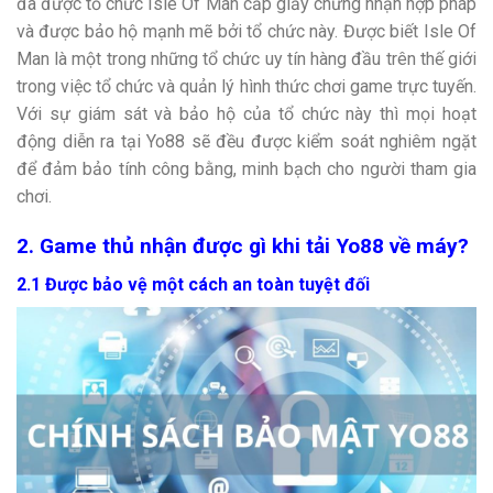
đã được tổ chức Isle Of Man cấp giấy chứng nhận hợp pháp
và được bảo hộ mạnh mẽ bởi tổ chức này. Được biết Isle Of
Man là một trong những tổ chức uy tín hàng đầu trên thế giới
trong việc tổ chức và quản lý hình thức chơi game trực tuyến.
Với sự giám sát và bảo hộ của tổ chức này thì mọi hoạt
động diễn ra tại Yo88 sẽ đều được kiểm soát nghiêm ngặt
để đảm bảo tính công bằng, minh bạch cho người tham gia
chơi.
2. Game thủ nhận được gì khi tải Yo88 về máy?
2.1 Được bảo vệ một cách an toàn tuyệt đối