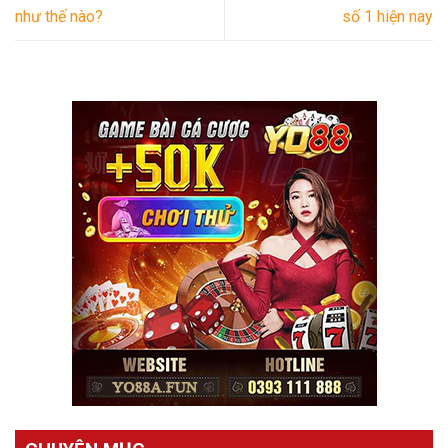
như thế nào?
số 1 hiện nay