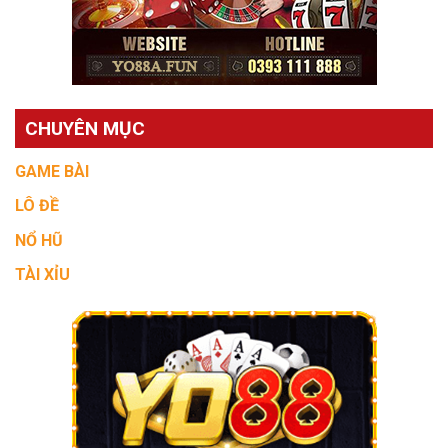
CHUYÊN MỤC
GAME BÀI
LÔ ĐỀ
NỔ HŨ
TÀI XỈU