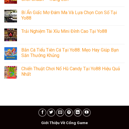
Bí Ẩn Giấc Mơ Đám Ma Và Lựa Chọn Con Số Tại
Yo88
Trải Nghiệm Tài Xỉu Mini Đỉnh Cao Tại Yo88
Bắn Cá Tiểu Tiên Cá Tại Yo88: Mẹo Hay Giúp Bạn
Săn Thưởng Khủng
Chiến Thuật Chơi Nổ Hũ Candy Tại Yo88 Hiệu Quả
Nhất
Giới Thiệu Về Cổng Game