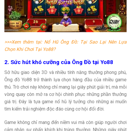
>>>Xem thêm tại: Nổ Hũ Ông Đồ: Tại Sao Lại Nên Lựa
Chọn Khi Chơi Tại Yo88?
2. Sức hút khó cưỡng của Ông Đồ tại Yo88
Sở hữu giao diện 3D và nhiều tính năng thưởng phong phú,
Ông đồ Yo88 trở thành lựa chọn hàng đầu của nhiều game
thủ. Trò chơi này không chỉ mang lại giây phút giải trí, mà mỗi
vòng quay còn mở ra cơ hội chinh phục những phần thưởng
giá trị. Đây là tựa game nổ hũ lý tưởng cho những ai muốn
tìm kiếm trải nghiệm độc đáo cùng cơ hội đổi đời.
Game không chỉ mang đến niềm vui mà còn giúp người chơi
cảm nhận sự phấn khích khi trúng thưởng. Những giây phút