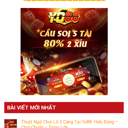
BÀI VIẾT MỚI NHẤT
Thuật Ngữ Chơi Lô 3 Càng Tại Yo88: Hiểu Đúng –
Chơi Chuẩn – Trúng Lớn