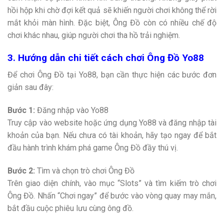
hồi hộp khi chờ đợi kết quả sẽ khiến người chơi không thể rời
mắt khỏi màn hình. Đặc biệt, Ông Đồ còn có nhiều chế độ
chơi khác nhau, giúp người chơi tha hồ trải nghiệm.
3. Hướng dẫn chi tiết cách chơi Ông Đồ Yo88
Để chơi Ông Đồ tại Yo88, bạn cần thực hiện các bước đơn
giản sau đây:
Bước 1:
Đăng nhập vào Yo88
Truy cập vào website hoặc ứng dụng Yo88 và đăng nhập tài
khoản của bạn. Nếu chưa có tài khoản, hãy tạo ngay để bắt
đầu hành trình khám phá game Ông Đồ đầy thú vị.
Bước 2:
Tìm và chọn trò chơi Ông Đồ
Trên giao diện chính, vào mục “Slots” và tìm kiếm trò chơi
Ông Đồ. Nhấn “Chơi ngay” để bước vào vòng quay may mắn,
bắt đầu cuộc phiêu lưu cùng ông đồ.