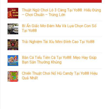
Thuật Ngữ Chơi Lô 3 Càng Tại Yo88: Hiểu Đúng
– Chơi Chuẩn – Trúng Lớn
Bí Ẩn Giấc Mơ Đám Ma Và Lựa Chọn Con Số
Tại Yo88
Trải Nghiệm Tài Xỉu Mini Đỉnh Cao Tại Yo88
Bắn Cá Tiểu Tiên Cá Tại Yo88: Mẹo Hay Giúp
Bạn Săn Thưởng Khủng
Chiến Thuật Chơi Nổ Hũ Candy Tại Yo88 Hiệu
Quả Nhất