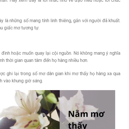
 thần. Hãy xem đây là lời nhắc nhở về đạo hiếu hoặc lời chúc
ây là những số mang tính linh thiêng, gắn với người đã khuất.
au giấc mơ tương tự.
a đình hoặc muốn quay lại cội nguồn. Nó không mang ý nghĩa
nh thời gian quan tâm đến họ hàng nhiều hơn.
ợc ghi lại trong sổ mơ dân gian khi mơ thấy họ hàng xa qua
nh vào khung giờ sáng.