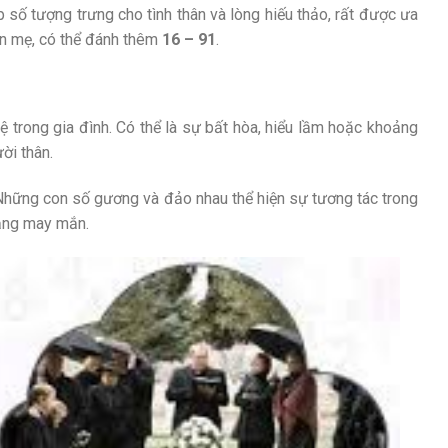
p số tượng trưng cho tình thân và lòng hiếu thảo, rất được ưa
ẫn mẹ, có thể đánh thêm
16 – 91
.
 trong gia đình. Có thể là sự bất hòa, hiểu lầm hoặc khoảng
ời thân.
 Những con số gương và đảo nhau thể hiện sự tương tác trong
tăng may mắn.