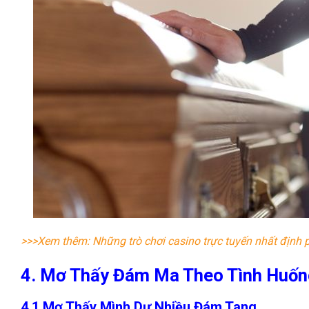
>>>Xem thêm: Những trò chơi casino trực tuyến nhất định ph
4. Mơ Thấy Đám Ma Theo Tình Huốn
4.1 Mơ Thấy Mình Dự Nhiều Đám Tang