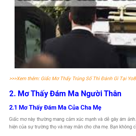
>>>Xem thêm: Giấc Mơ Thấy Trúng Số Thì Đánh Gì Tại Yo
2. Mơ Thấy Đám Ma Người Thân
2.1 Mơ Thấy Đám Ma Của Cha Mẹ
Giấc mơ này thường mang cảm xúc mạnh và dễ gây ám ảnh. Tuy
hiện của sự trường thọ và may mắn cho cha mẹ. Bạn không cầ