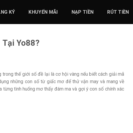
ĂNG KÝ
KHUYẾN MÃI
NẠP TIỀN
RÚT TIỀN
 Tại Yo88?
rong thế giới số đề lại là cơ hội vàng nếu biết cách giải mã
p dụng những con số từ giấc mơ để thử vận may và mang về
ĩa từng tình huống mơ thấy đám ma và gợi ý con số chính xác