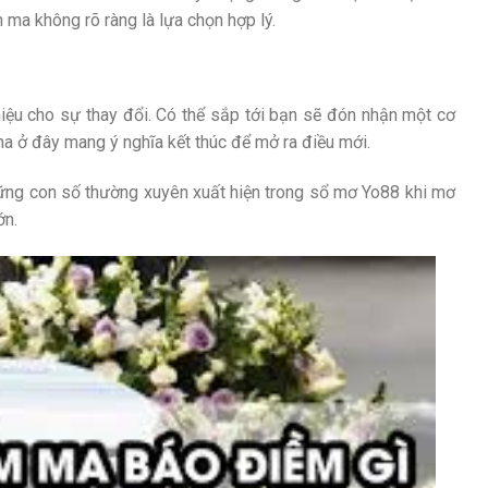
ma không rõ ràng là lựa chọn hợp lý.
iệu cho sự thay đổi. Có thể sắp tới bạn sẽ đón nhận một cơ
a ở đây mang ý nghĩa kết thúc để mở ra điều mới.
hững con số thường xuyên xuất hiện trong sổ mơ Yo88 khi mơ
ớn.