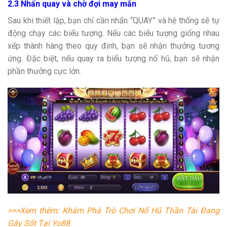
2.3 Nhấn quay và chờ đợi may mắn
Sau khi thiết lập, bạn chỉ cần nhấn “QUAY” và hệ thống sẽ tự
động chạy các biểu tượng. Nếu các biểu tượng giống nhau
xếp thành hàng theo quy định, bạn sẽ nhận thưởng tương
ứng. Đặc biệt, nếu quay ra biểu tượng nổ hũ, bạn sẽ nhận
phần thưởng cực lớn.
>>>Xem thêm: Khám Phá Trò Chơi Nổ Hũ Thần Tài Đang
Gây Sốt Tại Yo88