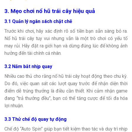
3. Mẹo chơi nổ hũ trái cây hiệu quả
3.1 Quản lý ngân sách chặt chẽ
Trước khi chơi, hãy xác định rõ số tiền bạn sẵn sàng bỏ ra.
Nổ hũ trái cây tuy vui nhưng vẫn là một trò chơi có yếu tố
may rủi. Hãy đặt ra giới hạn và dừng đúng lúc để không ảnh
hưởng đến tài chính cá nhân.
3.2 Nắm bắt nhịp quay
Nhiều cao thủ cho rằng nổ hũ trái cây hoạt động theo chu kỳ.
Do đó, việc quan sát các lượt quay trước để nhận diện thời
điểm dễ trúng thưởng là điều cần thiết. Khi cảm nhận game
đang “trả thưởng đều”, bạn có thể tăng cược để tối đa hóa
lợi nhuận.
3.3 Thử chế độ quay tự động
Chế độ “Auto Spin” giúp bạn tiết kiệm thao tác và duy trì nhịp