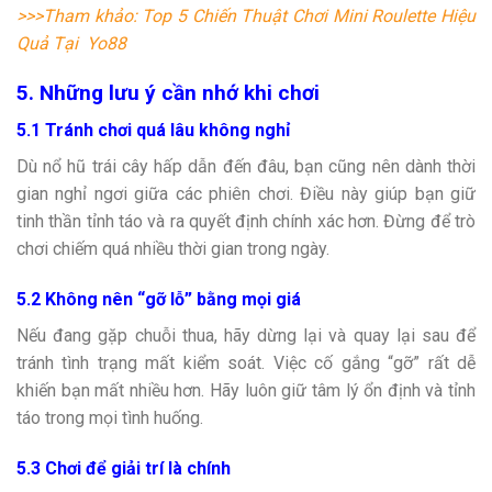
>>>Tham khảo: Top 5 Chiến Thuật Chơi Mini Roulette Hiệu
Quả Tại Yo88
5. Những lưu ý cần nhớ khi chơi
5.1 Tránh chơi quá lâu không nghỉ
Dù nổ hũ trái cây hấp dẫn đến đâu, bạn cũng nên dành thời
gian nghỉ ngơi giữa các phiên chơi. Điều này giúp bạn giữ
tinh thần tỉnh táo và ra quyết định chính xác hơn. Đừng để trò
chơi chiếm quá nhiều thời gian trong ngày.
5.2 Không nên “gỡ lỗ” bằng mọi giá
Nếu đang gặp chuỗi thua, hãy dừng lại và quay lại sau để
tránh tình trạng mất kiểm soát. Việc cố gắng “gỡ” rất dễ
khiến bạn mất nhiều hơn. Hãy luôn giữ tâm lý ổn định và tỉnh
táo trong mọi tình huống.
5.3 Chơi để giải trí là chính