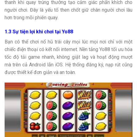
thanh khi quay trúng thưởng tạo cảm giác phấn khích cho
người chơi. Đây là yếu tố then chốt giữ chân người chơi lâu
hơn trong mỗi phiên quay.
1.3 Sự tiện lợi khi chơi tại Yo88
Bạn có thể chơi nổ hũ trái cây mọi lúc mọi nơi chỉ với một
chiếc điện thoại có kết nối internet. Nền tảng Yo88 tối ưu hóa
tốc độ tải game nhanh, không giật lag và hoạt động mượt
mà trên cả Android lẫn iOS. Hệ thống đăng ký, nạp rút cũng
được thiết kế đơn giản và an toàn.