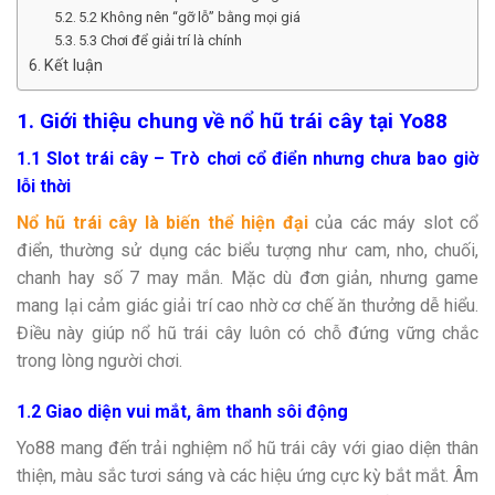
5.2 Không nên “gỡ lỗ” bằng mọi giá
5.3 Chơi để giải trí là chính
Kết luận
1. Giới thiệu chung về nổ hũ trái cây tại Yo88
1.1 Slot trái cây – Trò chơi cổ điển nhưng chưa bao giờ
lỗi thời
Nổ hũ trái cây là biến thể hiện đại
của các máy slot cổ
điển, thường sử dụng các biểu tượng như cam, nho, chuối,
chanh hay số 7 may mắn. Mặc dù đơn giản, nhưng game
mang lại cảm giác giải trí cao nhờ cơ chế ăn thưởng dễ hiểu.
Điều này giúp nổ hũ trái cây luôn có chỗ đứng vững chắc
trong lòng người chơi.
1.2 Giao diện vui mắt, âm thanh sôi động
Yo88 mang đến trải nghiệm nổ hũ trái cây với giao diện thân
thiện, màu sắc tươi sáng và các hiệu ứng cực kỳ bắt mắt. Âm