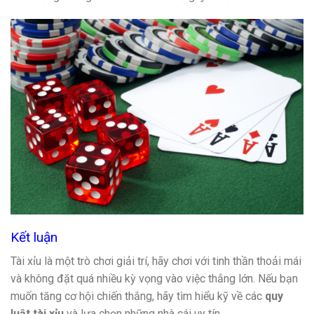
Kết luận
Tài xỉu là một trò chơi giải trí, hãy chơi với tinh thần thoải mái
và không đặt quá nhiều kỳ vọng vào việc thắng lớn. Nếu bạn
muốn tăng cơ hội chiến thắng, hãy tìm hiểu kỹ về các
quy
luật tài xỉu
và lựa chọn những nhà cái uy tín.