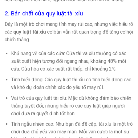
2. Bản chất của quy luật tài xỉu
Đây là một trò chơi mang tính may rủi cao, nhưng việc hiểu rõ
các
quy luật tài xỉu
cơ bản vẫn rất quan trọng để tăng cơ hội
chiến thắng.
Khả năng về của các cửa: Cửa tài và xỉu thường có xác
suất xuất hiện tương đối ngang nhau, khoảng 48% mỗi
cửa. Cửa hòa có xác suất rất thấp, chỉ khoảng 2%.
Tính biến động: Các quy luật tài xỉu có tính biến động cao
và khó dự đoán chính xác do yếu tố may rủi.
Vai trò của quy luật tài xỉu: Mặc dù không đảm bảo chiến
thắng tuyệt đối, nhưng hiểu rõ các quy luật giúp người
chơi đưa ra quyết định tốt hơn.
Tính ngẫu nhiên cao: Như bạn đã đề cập, tài xỉu là một trò
chơi dựa chủ yếu vào may mắn. Mỗi ván cược là một sự