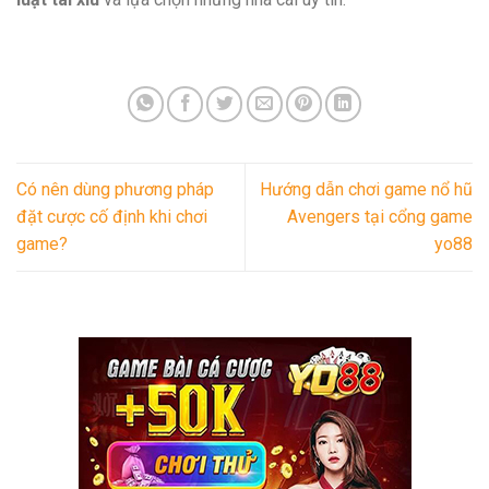
Có nên dùng phương pháp
Hướng dẫn chơi game nổ hũ
đặt cược cố định khi chơi
Avengers tại cổng game
game?
yo88