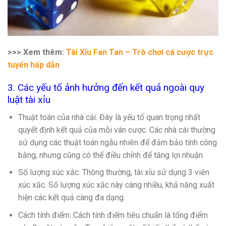
>>> Xem thêm:
Tài Xỉu Fan Tan – Trò chơi cá cược trực
tuyến hấp dẫn
3. Các yếu tố ảnh hưởng đến kết quả ngoài quy
luật tài xỉu
Thuật toán của nhà cái: Đây là yếu tố quan trọng nhất
quyết định kết quả của mỗi ván cược. Các nhà cái thường
sử dụng các thuật toán ngẫu nhiên để đảm bảo tính công
bằng, nhưng cũng có thể điều chỉnh để tăng lợi nhuận.
Số lượng xúc xắc: Thông thường, tài xỉu sử dụng 3 viên
xúc xắc. Số lượng xúc xắc này càng nhiều, khả năng xuất
hiện các kết quả càng đa dạng.
Cách tính điểm: Cách tính điểm tiêu chuẩn là tổng điểm