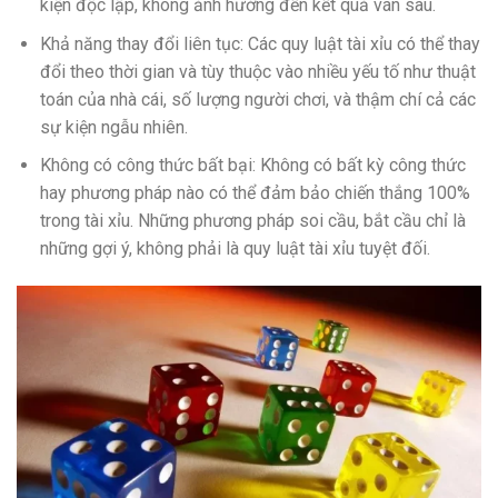
kiện độc lập, không ảnh hưởng đến kết quả ván sau.
Khả năng thay đổi liên tục: Các quy luật tài xỉu có thể thay
đổi theo thời gian và tùy thuộc vào nhiều yếu tố như thuật
toán của nhà cái, số lượng người chơi, và thậm chí cả các
sự kiện ngẫu nhiên.
Không có công thức bất bại: Không có bất kỳ công thức
hay phương pháp nào có thể đảm bảo chiến thắng 100%
trong tài xỉu. Những phương pháp soi cầu, bắt cầu chỉ là
những gợi ý, không phải là quy luật tài xỉu tuyệt đối.