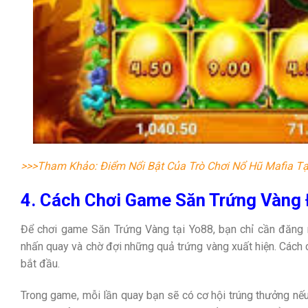
>>>Tham Khảo: Điểm Nổi Bật Của Trò Chơi Nổ Hũ Mafia Tạ
4. Cách Chơi Game Săn Trứng Vàng 
Để chơi game Săn Trứng Vàng tại Yo88, bạn chỉ cần đăng 
nhấn quay và chờ đợi những quả trứng vàng xuất hiện. Cách c
bắt đầu.
Trong game, mỗi lần quay bạn sẽ có cơ hội trúng thưởng nếu