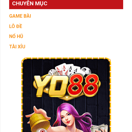
CHUYÊN MỤC
GAME BÀI
LÔ ĐỀ
NỔ HŨ
TÀI XỈU