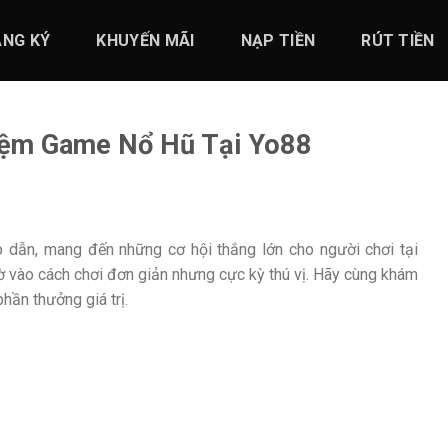
ĂNG KÝ
KHUYẾN MÃI
NẠP TIỀN
RÚT TIỀN
iệm Game Nổ Hũ Tại Yo88
p dẫn, mang đến những cơ hội thắng lớn cho người chơi tại
nhờ vào cách chơi đơn giản nhưng cực kỳ thú vị. Hãy cùng khám
hần thưởng giá trị.