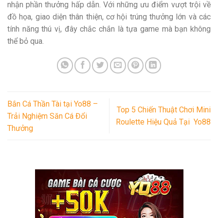
nhận phần thưởng hấp dẫn. Với những ưu điểm vượt trội về
đồ họa, giao diện thân thiện, cơ hội trúng thưởng lớn và các
tính năng thú vị, đây chắc chắn là tựa game mà bạn không
thể bỏ qua.
Bắn Cá Thần Tài tại Yo88 –
Top 5 Chiến Thuật Chơi Mini
Trải Nghiệm Săn Cá Đổi
Roulette Hiệu Quả Tại Yo88
Thưởng