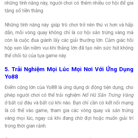
những tính năng này, người chơi có thêm nhiều cơ hội để gia
tăng số tiền thắng.
Những tính năng này giúp trò chơi trở nên thú vị hơn và hấp
dẫn, mỗi vòng quay không chỉ là cơ hội săn trứng vàng mà
còn là cuộc đua giành lấy các giải thưởng lớn. Cảm giác hồi
hộp xen lẫn niềm vui khi thắng lớn đã tạo nên sức hút không
thể chối từ của tựa game này.
5. Trải Nghiệm Mọi Lúc Mọi Nơi Với Ứng Dụng
Yo88
Điểm cộng lớn của Yo88 là ứng dụng di động tiện dụng, cho
phép người chơi có thể trải nghiệm
Nổ Hũ Săn Trứng Vàng
ở bất cứ đâu và bất cứ khi nào. Bạn chỉ cần có kết nối mạng
là có thể vào game, tham gia các vòng quay và săn trứng
vàng mọi lúc, ngay cả khi đang chờ đợi hoặc muốn giải trí
trong thời gian rảnh.