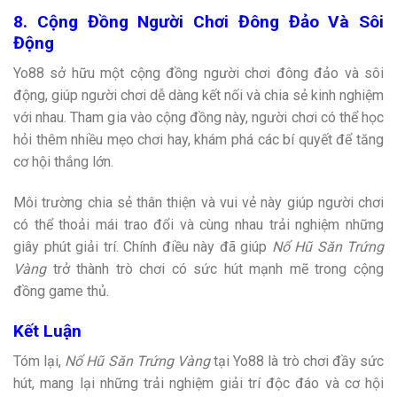
8. Cộng Đồng Người Chơi Đông Đảo Và Sôi
Động
Yo88 sở hữu một cộng đồng người chơi đông đảo và sôi
động, giúp người chơi dễ dàng kết nối và chia sẻ kinh nghiệm
với nhau. Tham gia vào cộng đồng này, người chơi có thể học
hỏi thêm nhiều mẹo chơi hay, khám phá các bí quyết để tăng
cơ hội thắng lớn.
Môi trường chia sẻ thân thiện và vui vẻ này giúp người chơi
có thể thoải mái trao đổi và cùng nhau trải nghiệm những
giây phút giải trí. Chính điều này đã giúp
Nổ Hũ Săn Trứng
Vàng
trở thành trò chơi có sức hút mạnh mẽ trong cộng
đồng game thủ.
Kết Luận
Tóm lại,
Nổ Hũ Săn Trứng Vàng
tại Yo88 là trò chơi đầy sức
hút, mang lại những trải nghiệm giải trí độc đáo và cơ hội